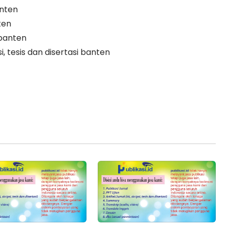
anten
ten
 banten
i, tesis dan disertasi banten