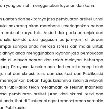
an yang pernah menggunakan layanan dari kami.
ah Banten dan sekitarnya jasa pembuatan artikel jurnal
si.id mulai sekarang akan membantu meringankan beban
membuat karya tulis. Anda tidak perlu beranjak dari
ulis ide-ide atau gagasan berjam-jam di depan
sampai-sampai anda merasa stress dan malas untuk
a salahnya anda menggunakan layanan jasa pembuatan
ersedia di wilayah banten dan telah melayani beberapa
 Agung Tirtayasa. Keseleruhan dari mereka yang telah
al dari skripsi, tesis dan disertasi dari Publikasi.id
ringankan beban Tugas kuliahnya. Selain di wilayah
ari Publikasi.id telah merambah ke seluruh Indonesia
sa pembuatan artikel jurnal dari skripsi, tesid dan
at anda lihat di Testimoni agar teman-teman semakin
Publikasi.id .